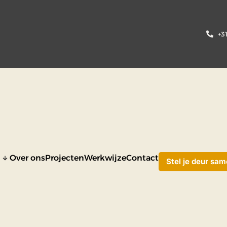
+3
n
Over ons
Projecten
Werkwijze
Contact
Stel je deur sa