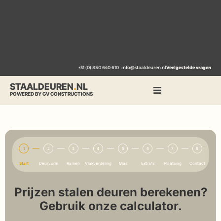
+31 (0) 850 640 610
info@staaldeuren.nl
Veelgestelde vragen
STAALDEUREN
.
NL
POWERED BY GV CONSTRUCTIONS
1
2
3
4
5
6
7
8
Start
Deurvorm
Ramen
Vlakverdeling
Glas
Extra's
Plaatsing
Contact
Prijzen stalen deuren berekenen?
Gebruik onze calculator.