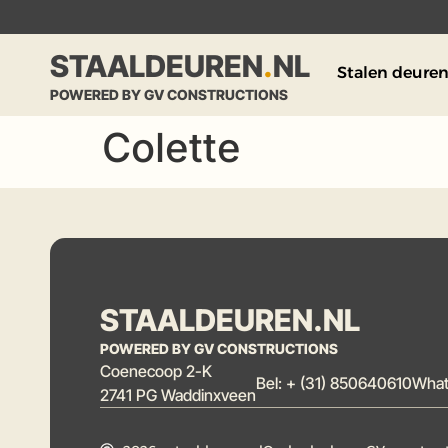
STAALDEUREN
.
NL
Stalen deure
POWERED BY GV CONSTRUCTIONS
Colette
STAALDEUREN.NL
POWERED BY GV CONSTRUCTIONS
Coenecoop 2-K
Bel: + (31) 850640610
What
2741 PG Waddinxveen