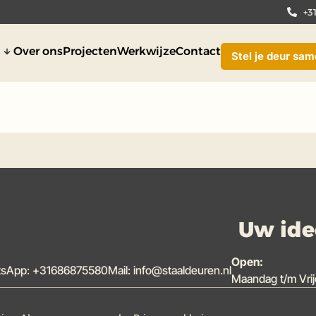
+3
n
Over ons
Projecten
Werkwijze
Contact
Stel je deur sa
Uw idee
Open:
sApp: +31686875580
Mail: info@staaldeuren.nl
Maandag t/m Vrij